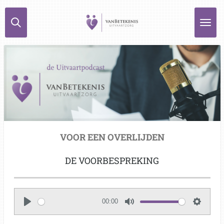
Ga
direct
naar
de
hoofdinhoud
VOOR EEN OVERLIJDEN
DE VOORBESPREKING
00:00
P
M
S
l
u
e