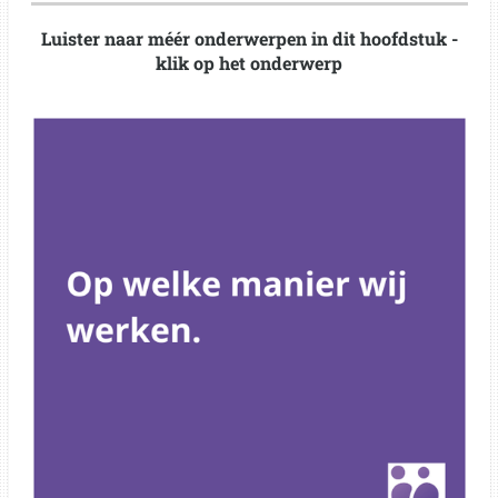
a
t
t
Luister naar méér onderwerpen in dit hoofdstuk -
y
e
t
klik op het onderwerp
i
n
g
s