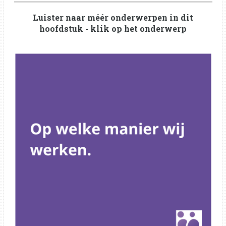
a
t
t
Luister naar méér onderwerpen in dit
y
e
t
hoofdstuk - klik op het onderwerp
i
n
g
s