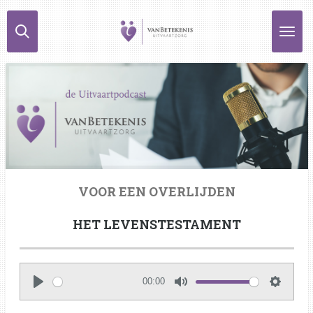
Ga
direct
naar
de
hoofdinhoud
VOOR EEN OVERLIJDEN
HET LEVENSTESTAMENT
00:00
P
M
S
l
u
e