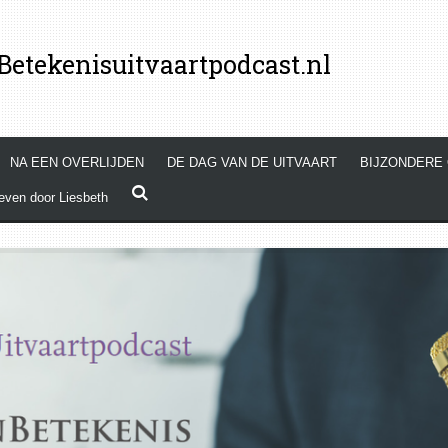
etekenisuitvaartpodcast.nl
NA EEN OVERLIJDEN
DE DAG VAN DE UITVAART
BIJZONDERE
even door Liesbeth