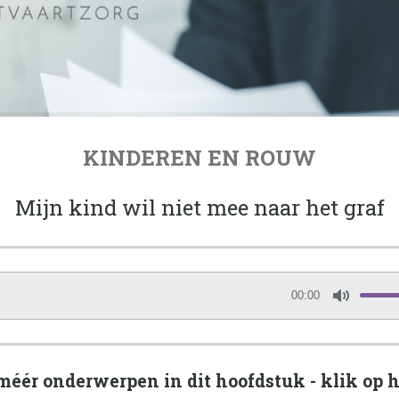
KINDEREN EN ROUW
Mijn kind wil niet mee naar het graf
00:00
M
u
t
e
 méér onderwerpen in dit hoofdstuk - klik op 