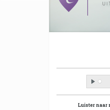
P
l
a
y
Luister naar