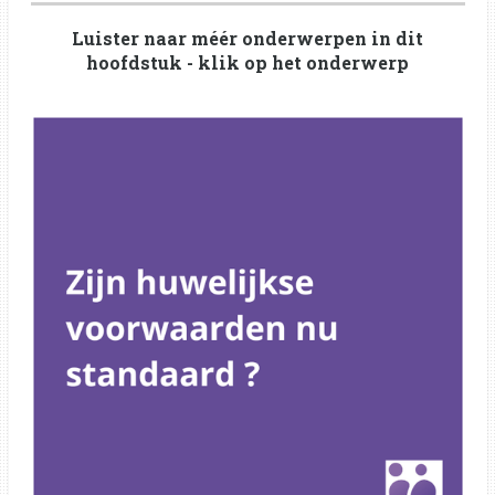
a
t
t
Luister naar méér onderwerpen in dit
y
e
t
hoofdstuk - klik op het onderwerp
i
n
g
s