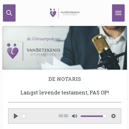
Ga
direct
naar
de
hoofdinhoud
DE NOTARIS
Langst levende testament, PAS OP!
00:00
P
M
S
l
u
e